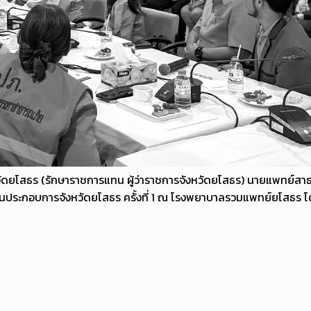
วัดยโสธร (รักษาราชการแทน ผู้ว่าราชการจังหวัดยโสธร) นายแพทย์สาธ
กอบการจังหวัดยโสธร ครั้งที่ 1 ณ โรงพยาบาลรวมแพทย์ยโสธร โดยมี