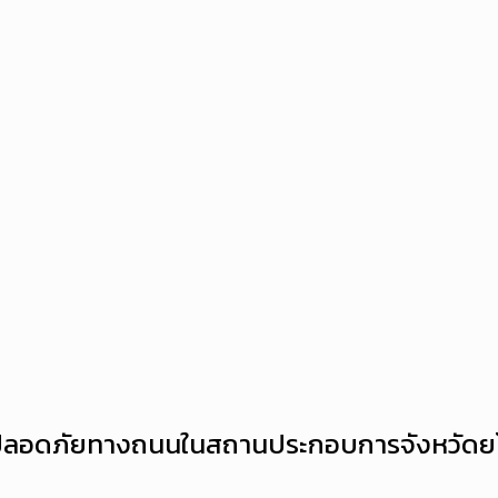
ลอดภัยทางถนนในสถานประกอบการจังหวัดยโสธร