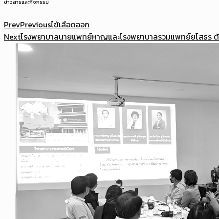
ข่าวสารและกิจกรรม
Prev
Previous
ไข้เลือดออก
Next
โรงพยาบาลนายแพทย์หาญและโรงพยาบาลรวมแพทย์ยโสธร ต้องก